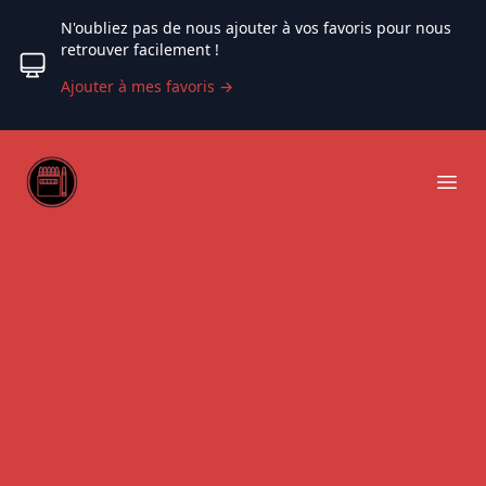
N'oubliez pas de nous ajouter à vos favoris pour nous
retrouver facilement !
Ajouter à mes favoris
→
Web coloriage
Ope