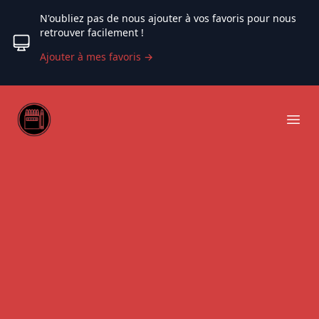
N'oubliez pas de nous ajouter à vos favoris pour nous
retrouver facilement !
Ajouter à mes favoris
→
Web coloriage
Ope