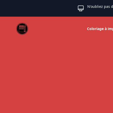
N'oubliez pas d
Web coloriage
Coloriage à im