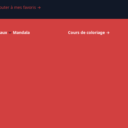
outer à mes favoris
→
aux
Mandala
Cours de coloriage
→