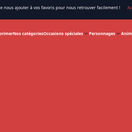
e nous ajouter à vos favoris pour nous retrouver facilement !
Aj
primer
Nos catégories
Occasions spéciales
Personnages
Anim