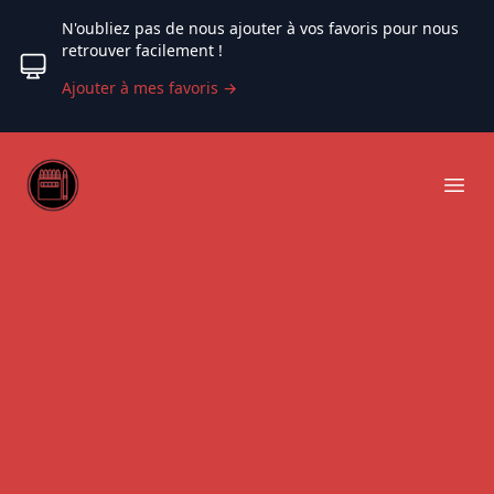
N'oubliez pas de nous ajouter à vos favoris pour nous
retrouver facilement !
Ajouter à mes favoris
→
Web coloriage
Ope