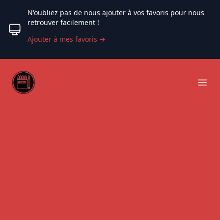
N'oubliez pas de nous ajouter à vos favoris pour nous
retrouver facilement !
Ajouter à mes favoris
→
Web coloriage
Ope