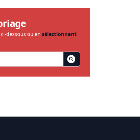
oriage
e ci-dessous ou en
sélectionnant