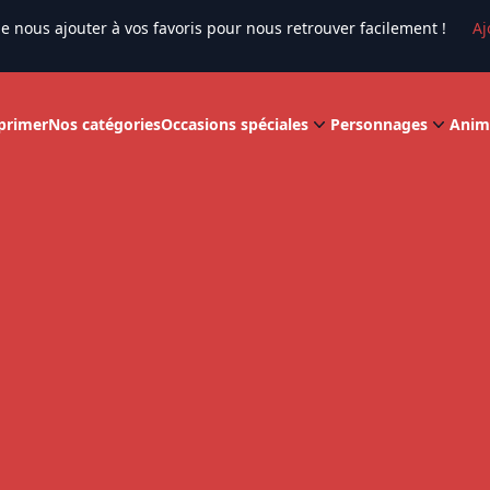
e nous ajouter à vos favoris pour nous retrouver facilement !
Aj
primer
Nos catégories
Occasions spéciales
Personnages
Anim