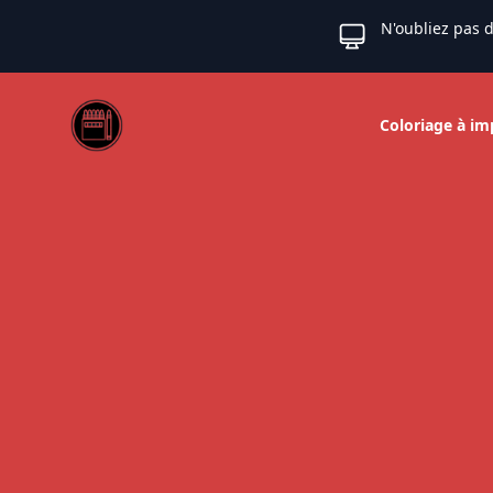
N'oubliez pas d
Web coloriage
Coloriage à im