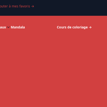
outer à mes favoris
→
aux
Mandala
Cours de coloriage
→