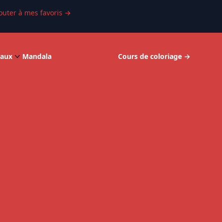
outer à mes favoris
→
aux
Mandala
Cours de coloriage
→