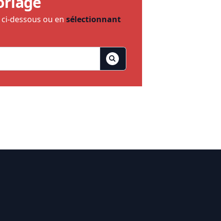
oriage
e ci-dessous ou en
sélectionnant