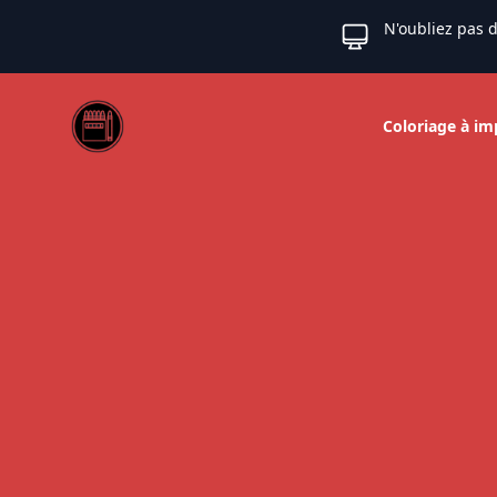
N'oubliez pas d
Web coloriage
Coloriage à im