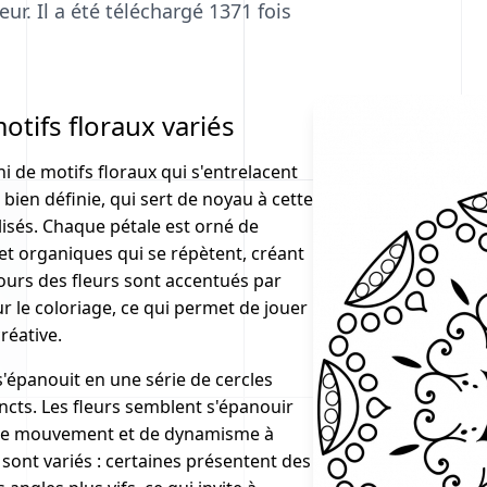
ur. Il a été téléchargé 1371 fois
tifs floraux variés
i de motifs floraux qui s'entrelacent
ien définie, qui sert de noyau à cette
lisés. Chaque pétale est orné de
et organiques qui se répètent, créant
ntours des fleurs sont accentués par
ur le coloriage, ce qui permet de jouer
réative.
s'épanouit en une série de cercles
ncts. Les fleurs semblent s'épanouir
n de mouvement et de dynamisme à
r sont variés : certaines présentent des