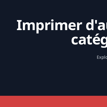
Imprimer d'au
catég
Expl