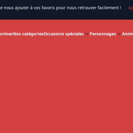
e nous ajouter à vos favoris pour nous retrouver facilement !
Aj
primer
Nos catégories
Occasions spéciales
Personnages
Anim