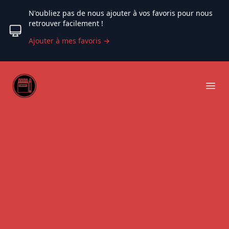
N'oubliez pas de nous ajouter à vos favoris pour nous
retrouver facilement !
Ajouter à mes favoris
→
Web coloriage
Ope