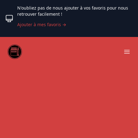
N'oubliez pas de nous ajouter à vos favoris pour nous
retrouver facilement !
Ajouter à mes favoris
→
Web coloriage
Ope