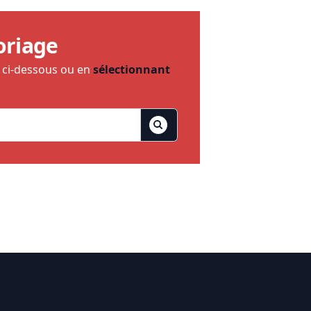
oriage
e ci-dessous ou en
sélectionnant