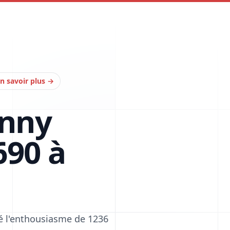
n savoir plus
→
hnny
690 à
té l'enthousiasme de 1236