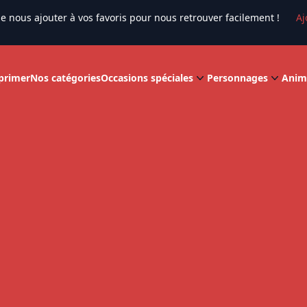
e nous ajouter à vos favoris pour nous retrouver facilement !
Aj
primer
Nos catégories
Occasions spéciales
Personnages
Anim