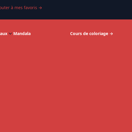
outer à mes favoris
→
aux
Mandala
Cours de coloriage
→