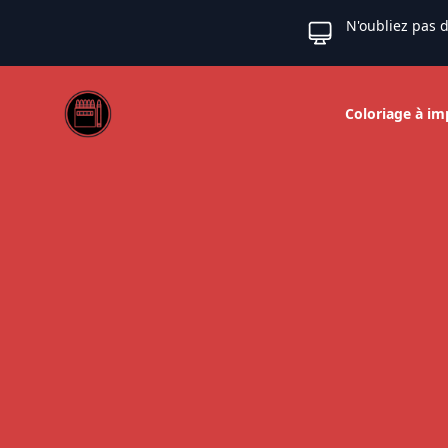
N'oubliez pas d
Web coloriage
Coloriage à im