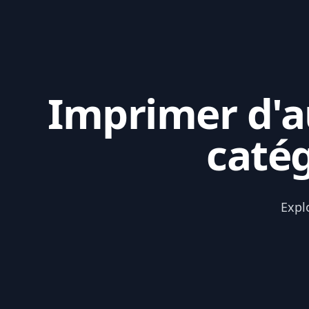
Imprimer d'au
caté
Expl