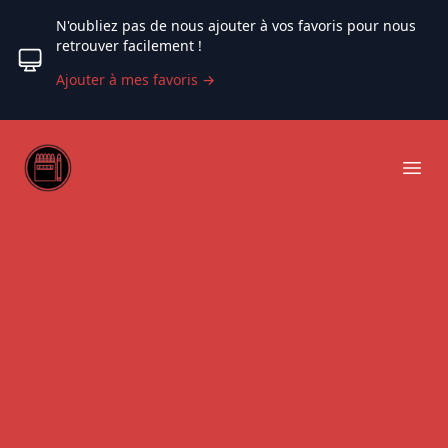
N'oubliez pas de nous ajouter à vos favoris pour nous
retrouver facilement !
Ajouter à mes favoris
→
Web coloriage
Ope