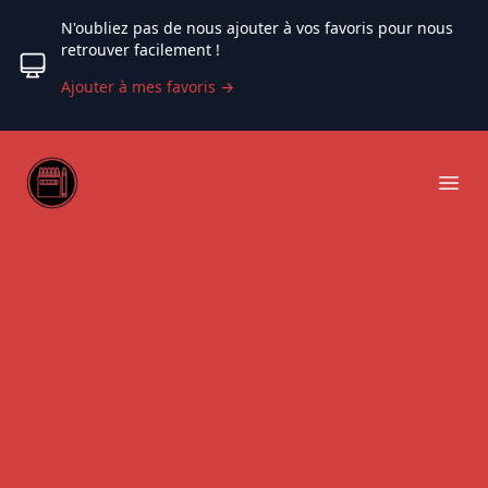
N'oubliez pas de nous ajouter à vos favoris pour nous
retrouver facilement !
Ajouter à mes favoris
→
Web coloriage
Ope