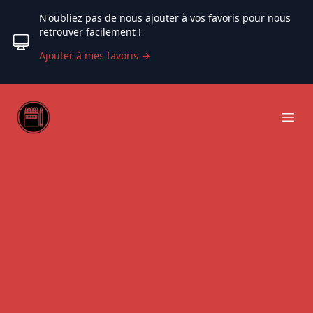
N'oubliez pas de nous ajouter à vos favoris pour nous
retrouver facilement !
Ajouter à mes favoris
→
Web coloriage
Ope