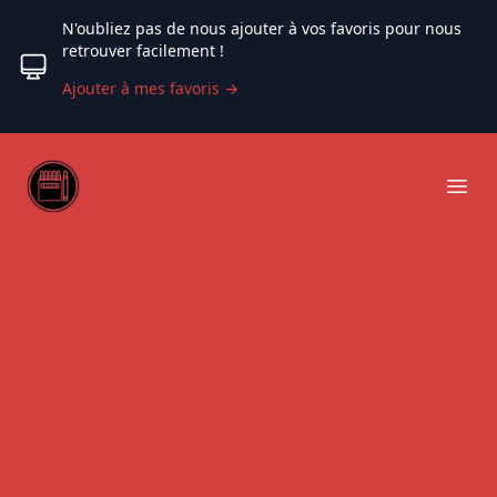
N'oubliez pas de nous ajouter à vos favoris pour nous
retrouver facilement !
Ajouter à mes favoris
→
Web coloriage
Ope