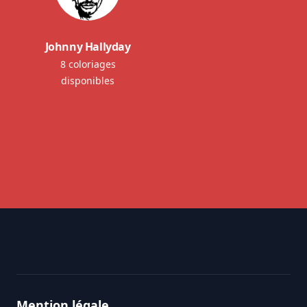
Johnny Hallyday
8 coloriages
disponibles
Footer
Mention légale