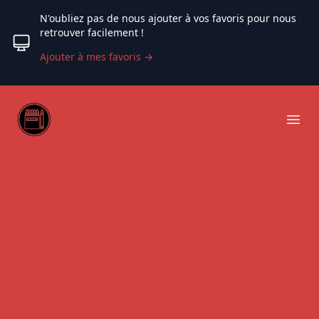
N'oubliez pas de nous ajouter à vos favoris pour nous
retrouver facilement !
Ajouter à mes favoris
→
Web coloriage
Ope