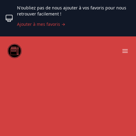
N'oubliez pas de nous ajouter à vos favoris pour nous
retrouver facilement !
Ajouter à mes favoris
→
Web coloriage
Ope