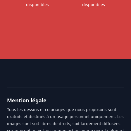
disponibles
disponibles
Footer
Mention légale
Tous les dessins et coloriages que nous proposons sont
gratuits et destinés à un usage personnel uniquement. Les
images sont soit libres de droits, soit largement diffusées
sur internet, mais leur origine est inconnue pour la plupart