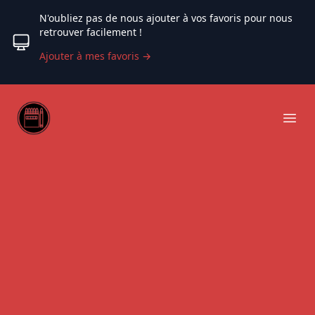
N'oubliez pas de nous ajouter à vos favoris pour nous
retrouver facilement !
Ajouter à mes favoris
→
Web coloriage
Ope