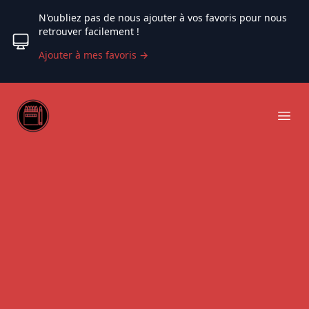
N'oubliez pas de nous ajouter à vos favoris pour nous
retrouver facilement !
Ajouter à mes favoris
→
Web coloriage
Ope