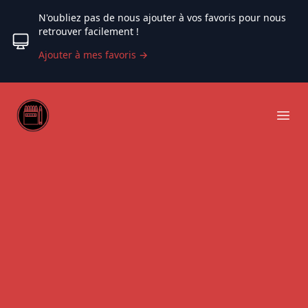
N'oubliez pas de nous ajouter à vos favoris pour nous
retrouver facilement !
Ajouter à mes favoris
→
Web coloriage
Ope