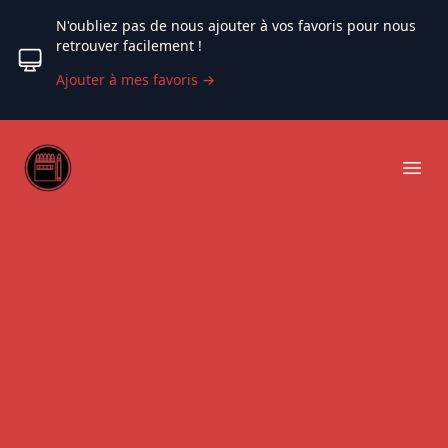
N'oubliez pas de nous ajouter à vos favoris pour nous
retrouver facilement !
Ajouter à mes favoris
→
Web coloriage
Ope