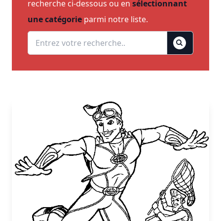
recherche ci-dessous ou en
sélectionnant
une catégorie
parmi notre liste.