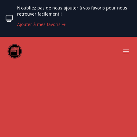
N'oubliez pas de nous ajouter à vos favoris pour nous
retrouver facilement !
Ajouter à mes favoris
→
Web coloriage
Ope