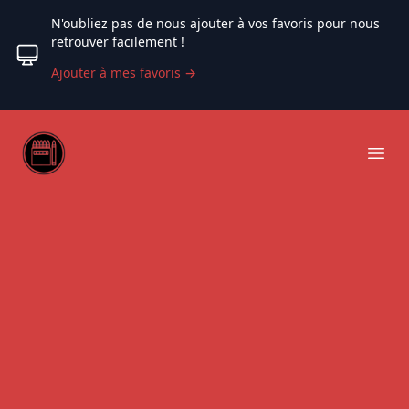
N'oubliez pas de nous ajouter à vos favoris pour nous
retrouver facilement !
Ajouter à mes favoris
→
Web coloriage
Ope