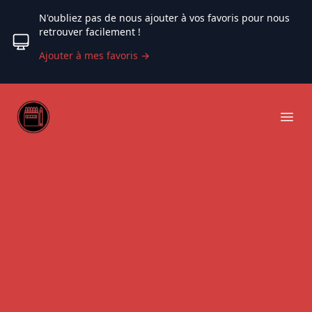
N'oubliez pas de nous ajouter à vos favoris pour nous
retrouver facilement !
Ajouter à mes favoris
→
Web coloriage
Ope