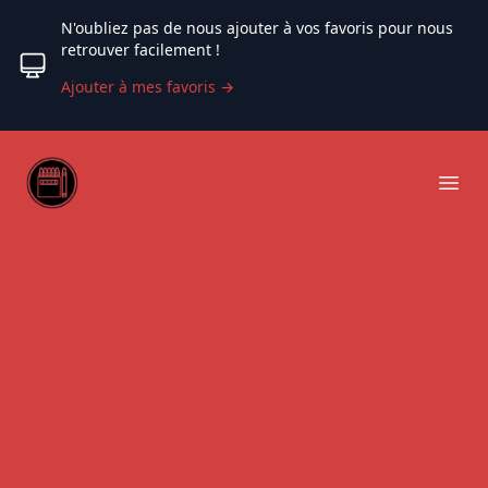
N'oubliez pas de nous ajouter à vos favoris pour nous
retrouver facilement !
Ajouter à mes favoris
→
Web coloriage
Ope