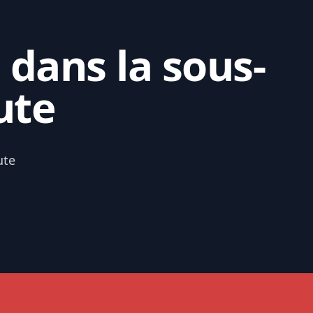
 dans la sous-
ute
ute