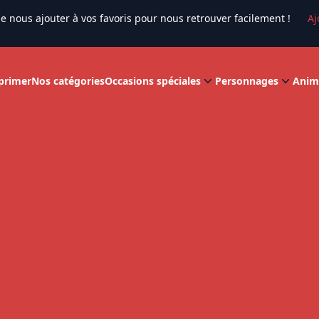
e nous ajouter à vos favoris pour nous retrouver facilement !
Aj
primer
Nos catégories
Occasions spéciales
Personnages
Anim