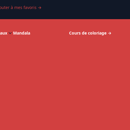
outer à mes favoris
→
aux
Mandala
Cours de coloriage
→