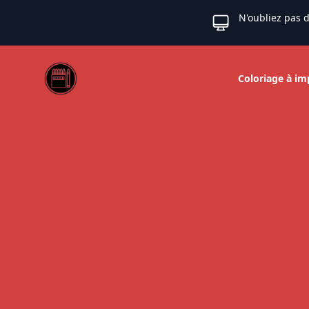
N'oubliez pas d
Web coloriage
Coloriage à im