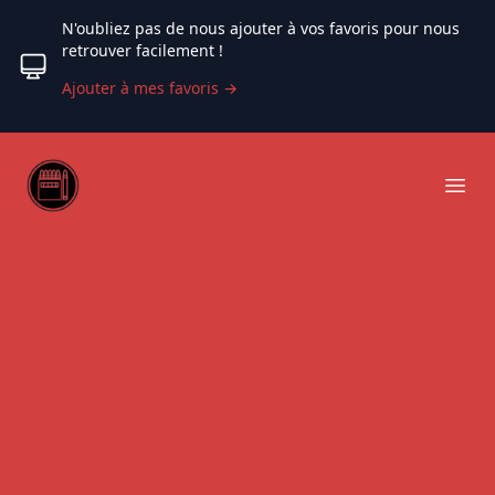
N'oubliez pas de nous ajouter à vos favoris pour nous
retrouver facilement !
Ajouter à mes favoris
→
Web coloriage
Ope