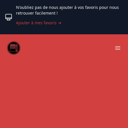
N'oubliez pas de nous ajouter à vos favoris pour nous
retrouver facilement !
Ajouter à mes favoris
→
Web coloriage
Ope