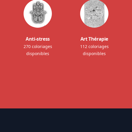
Anti-stress
Art Thérapie
270 coloriages
112 coloriages
disponibles
disponibles
Footer