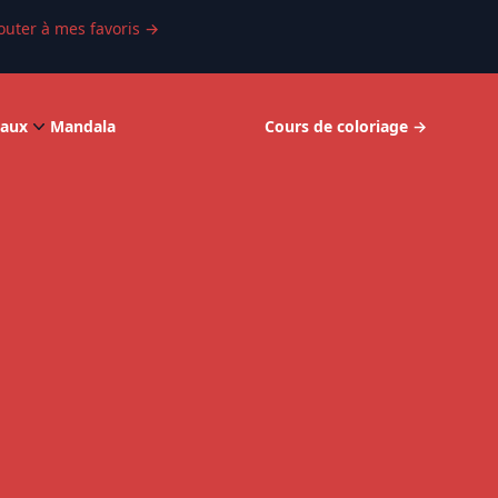
outer à mes favoris
→
aux
Mandala
Cours de coloriage
→