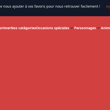
e nous ajouter à vos favoris pour nous retrouver facilement !
Aj
primer
Nos catégories
Occasions spéciales
Personnages
Anim