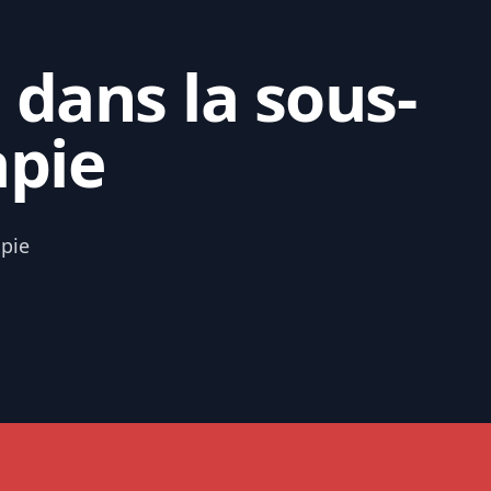
 dans la sous-
apie
apie