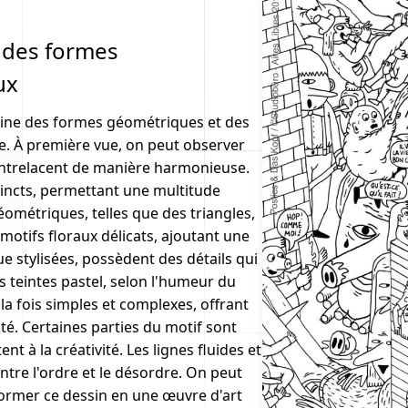
c des formes
ux
bine des formes géométriques et des
lle. À première vue, on peut observer
entrelacent de manière harmonieuse.
tincts, permettant une multitude
éométriques, telles que des triangles,
motifs floraux délicats, ajoutant une
ue stylisées, possèdent des détails qui
 teintes pastel, selon l'humeur du
 la fois simples et complexes, offrant
ité. Certaines parties du motif sont
nt à la créativité. Les lignes fluides et
ntre l'ordre et le désordre. On peut
former ce dessin en une œuvre d'art