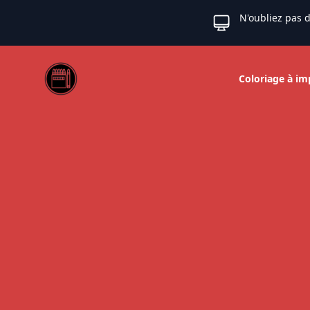
N'oubliez pas d
Web coloriage
Coloriage à im