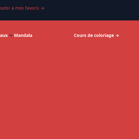
outer à mes favoris
→
aux
Mandala
Cours de coloriage
→