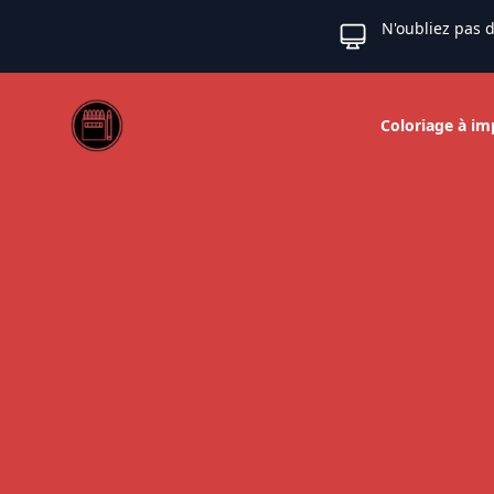
N'oubliez pas d
Web coloriage
Coloriage à im