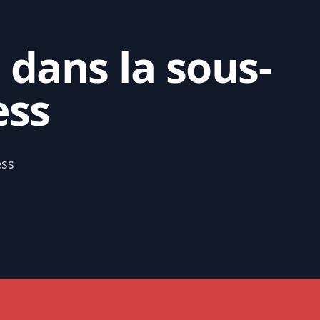
 dans la sous-
ess
ess