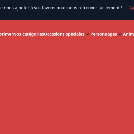
e nous ajouter à vos favoris pour nous retrouver facilement !
Aj
primer
Nos catégories
Occasions spéciales
Personnages
Anim