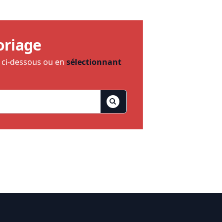
oriage
e ci-dessous ou en
sélectionnant