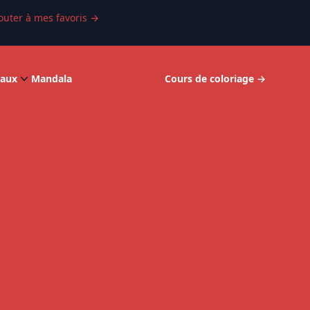
outer à mes favoris
→
aux
Mandala
Cours de coloriage
→