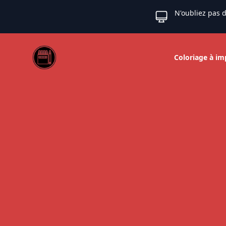
N'oubliez pas d
Web coloriage
Coloriage à im