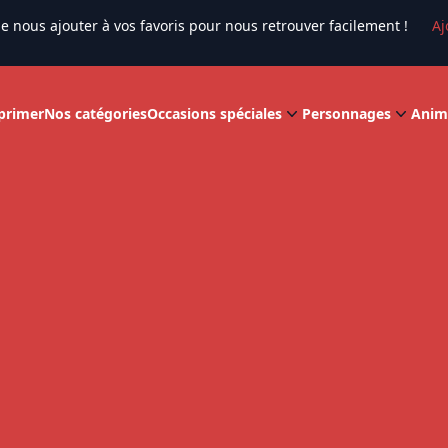
e nous ajouter à vos favoris pour nous retrouver facilement !
Aj
primer
Nos catégories
Occasions spéciales
Personnages
Anim