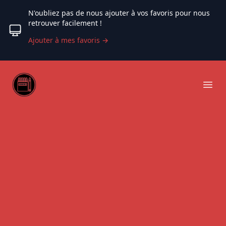
N'oubliez pas de nous ajouter à vos favoris pour nous
retrouver facilement !
Ajouter à mes favoris
→
Web coloriage
Ope